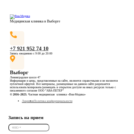
Медицинская клиника в Выборге
+7 921 952 74 10
Запись ежедневно с 9:00 до 20:00
Выборг
Ленинградское шоссе 47
Информация и цены, представленные на сайте, являются справочными и не являются
публичной офертой. Все материалы, размещенные на данном сайте разрешается
использовать/копировать/размещать в открытом доступе на иных ресурсах только с
письменного согласия ООО "АВА-ПЕТЕР"
© 2016–2023.
Частная медицинская клиника «Виа-Медика»
Лицензия
Политика конфиденциальности
Запись на прием