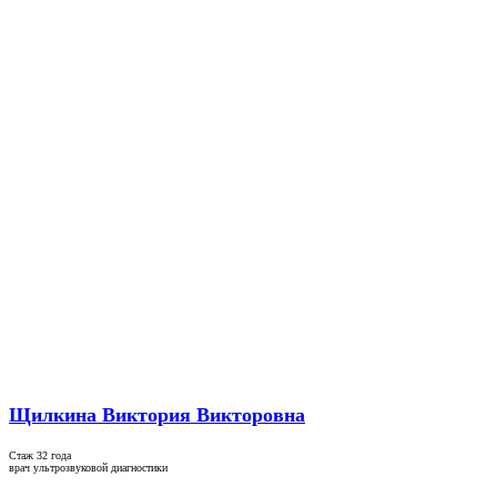
Щилкина Виктория Викторовна
Стаж 32 года
врач ультрозвуковой диагностики