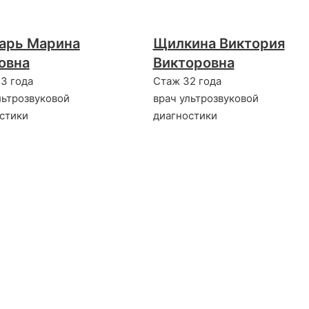
арь Марина
Щилкина Виктория
овна
Викторовна
3 года
Стаж 32 года
льтрозвуковой
врач ультрозвуковой
стики
диагностики