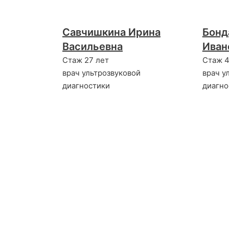
Савчишкина Ирина
Бонд
Васильевна
Иван
Стаж 27 лет
Стаж 4
врач ультрозвуковой
врач у
диагностики
диагно