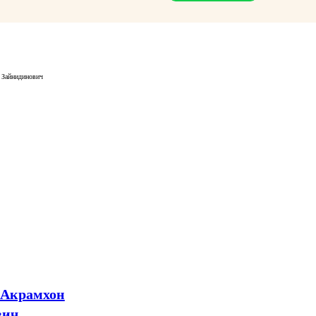
 Акрамхон
вич