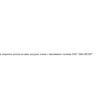
ь в открытом доступе на иных ресурсах только с письменного согласия ООО "АВА-ПЕТЕР"