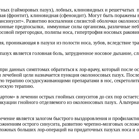
тных (гайморовых пазух), лобных, клиновидных и решетчатых па
ная (фронтит), клиновидная (сфеноидит). Могут быть поражены вс
пансинусит». Развитию воспаления слизистой оболочки околонос
ционные предпосылки, иммунные силы организма, различные не
совой перегородки, полипы носа, гипертрофия носовых ракови
я, проникающая в пазухи из полости носа, зубов, вследствие тр
ух является головная боль, затрудненное носовое дыхание, сли
 при данных симптомах обратиться к лор-врачу, который после 
лечебной цели назначается пункция околоносовых пазух. После 
ную терапию сосудосуживающими препаратами в нос, секретоли
ческую терапию.
дартом» в лечении острых гнойных синуситов до сих пор остае
акуации гнойного отделяемого из околоносовых пазух. Альтерна
лечение является залогом быстрого выздоровления и профилакти
ожнениям острого синусита, развитию черепно-мозговых осложне
жных больших лор-операций на придаточных пазухах носа и орб