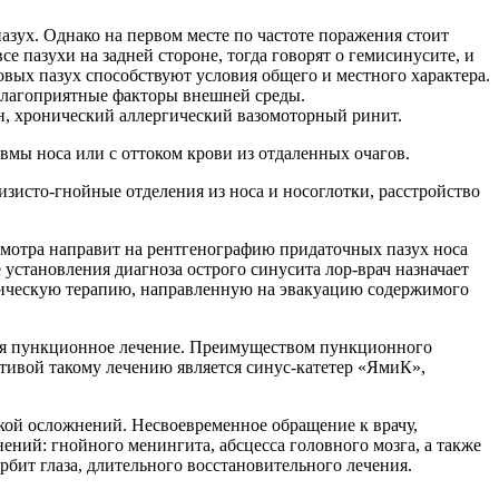
зух. Однако на первом месте по частоте поражения стоит
е пазухи на задней стороне, тогда говорят о гемисинусите, и
овых пазух способствуют условия общего и местного характера.
благоприятные факторы внешней среды.
н, хронический аллергический вазомоторный ринит.
авмы носа или с оттоком крови из отдаленных очагов.
зисто-гнойные отделения из носа и носоглотки, расстройство
осмотра направит на рентгенографию придаточных пазух носа
установления диагноза острого синусита лор-врач назначает
тическую терапию, направленную на эвакуацию содержимого
тся пункционное лечение. Преимуществом пункционного
тивой такому лечению является синус-катетер «ЯмиК»,
кой осложнений. Несвоевременное обращение к врачу,
ний: гнойного менингита, абсцесса головного мозга, а также
ит глаза, длительного восстановительного лечения.