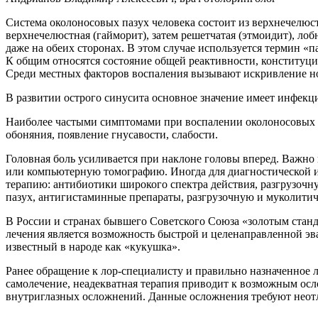
Система околоносовых пазух человека состоит из верхнечелюс
верхнечелюстная (гайморит), затем решетчатая (этмоидит), лоб
даже на обеих сторонах. В этом случае используется термин «
К общим относятся состояние общей реактивности, конститу
Среди местных факторов воспаления вызывают искривление но
В развитии острого синусита основное значение имеет инфекци
Наиболее частыми симптомами при воспалении околоносовых паз
обоняния, появление гнусавости, слабости.
Головная боль усиливается при наклоне головы вперед. Важно
или компьютерную томографию. Иногда для диагностической и 
терапию: антибиотики широкого спектра действия, разгрузоч
пазух, антигистаминные препараты, разгрузочную и муколити
В России и странах бывшего Советского Союза «золотым стан
лечения является возможность быстрой и целенаправленной эв
известный в народе как «кукушка».
Ранее обращение к лор-специалисту и правильно назначенное 
самолечение, неадекватная терапия приводит к возможным осл
внутриглазных осложнений. Данные осложнения требуют неотло