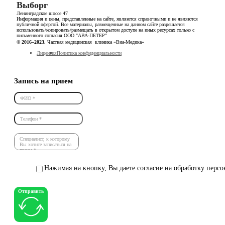
Выборг
Ленинградское шоссе 47
Информация и цены, представленные на сайте, являются справочными и не являются
публичной офертой. Все материалы, размещенные на данном сайте разрешается
использовать/копировать/размещать в открытом доступе на иных ресурсах только с
письменного согласия ООО "АВА-ПЕТЕР"
© 2016–2023.
Частная медицинская клиника «Виа-Медика»
Лицензия
Политика конфиденциальности
Запись на прием
Нажимая на кнопку, Вы даете согласие на обработку перс
Отправить