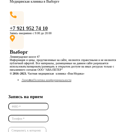
Медицинская клиника в Выборге
+7 921 952 74 10
Запись ежедневно с 9:00 до 20:00
Выборг
Ленинградское шоссе 47
Информация и цены, представленные на сайте, являются справочными и не являются
публичной офертой. Все материалы, размещенные на данном сайте разрешается
использовать/копировать/размещать в открытом доступе на иных ресурсах только с
письменного согласия ООО "АВА-ПЕТЕР"
© 2016–2023.
Частная медицинская клиника «Виа-Медика»
Лицензия
Политика конфиденциальности
Запись на прием